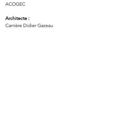
ACOGEC
Architecte : 
Carrière Didier Gazeau
Urbaniste : 
Kristo Nousiainen
Voir tout
Posts récents