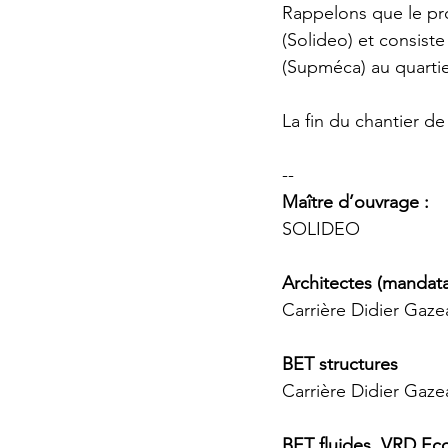
Rappelons que le pro
(Solideo) et consist
(Supméca) au quartie
La fin du chantier de
--
Maître d’ouvrage : 
SOLIDEO
Architectes (mandatai
Carrière Didier Gaze
BET structures 
Carrière Didier Gaze
BET fluides, VRD Ec