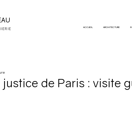
EAU
ACCUEIL
ARCHITECTURE
I
NIERIE
ure
 justice de Paris : visite 