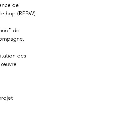
sence de 
rkshop (RPBW). 
iano" de 
compagne. 
itation des 
e œuvre 
rojet 