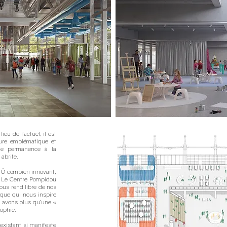
eu de l’actuel, il est
ture emblématique et
 une permanence à la
 abrite.
. Ô combien innovant,
? Le Centre Pompidou
nous rend libre de nos
ique qui nous inspire
s avons plus qu’une «
ophie.
xistant si manifeste