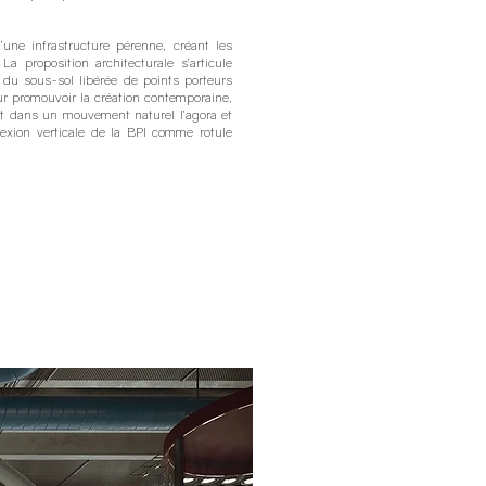
’une infrastructure pérenne, créant les
La proposition architecturale s’articule
e du sous-sol libérée de points porteurs
ur promouvoir la création contemporaine,
t dans un mouvement naturel l’agora et
exion verticale de la BPI comme rotule