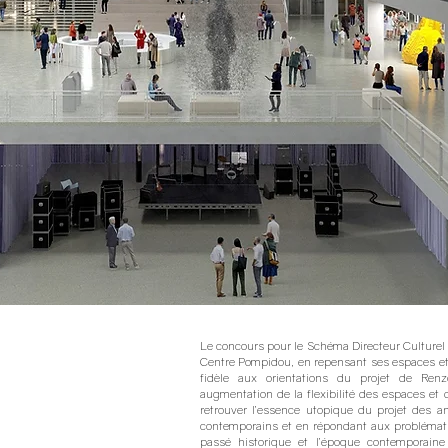
Le concours pour le Schéma Directeur Culturel v
Centre Pompidou, en repensant ses espaces et 
fidèle aux orientations du projet de Ren
augmentation de la flexibilité des espaces et 
retrouver l’essence utopique du projet des a
contemporains et en répondant aux problématiqu
passé historique et l’époque contemporain