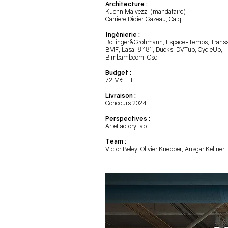
Architecture :
Kuehn Malvezzi (mandataire)
Carriere Didier Gazeau, Calq
Ingénierie :
Bollinger&Grohmann, Espace-Temps, Transs
BMF, Lasa, 8'18'', Ducks, DVTup, CycleUp,
Bimbamboom, Csd
Budget :
72 M€ HT
Livraison :
Concours 2024
Perspectives :
ArteFactoryLab
Team :
Victor Beley, Olivier Knepper, Ansgar Kellner